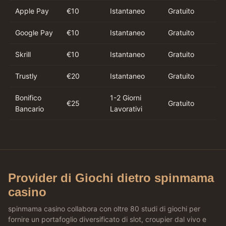
Apple Pay
€10
Istantaneo
Gratuito
Google Pay
€10
Istantaneo
Gratuito
Skrill
€10
Istantaneo
Gratuito
Trustly
€20
Istantaneo
Gratuito
Bonifico
1-2 Giorni
€25
Gratuito
Bancario
Lavorativi
Provider di Giochi dietro spinmama
casino
spinmama casino collabora con oltre 80 studi di giochi per
fornire un portafoglio diversificato di slot, croupier dal vivo e