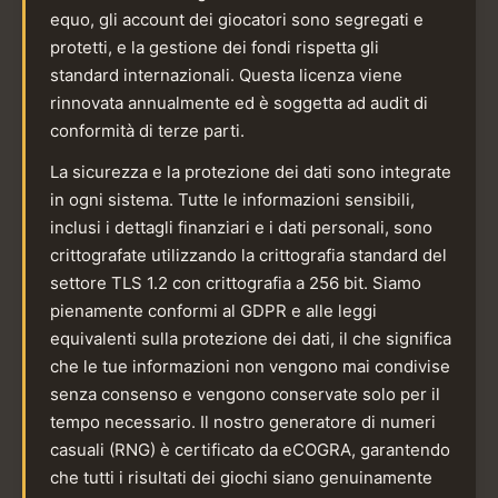
equo, gli account dei giocatori sono segregati e
protetti, e la gestione dei fondi rispetta gli
standard internazionali. Questa licenza viene
rinnovata annualmente ed è soggetta ad audit di
conformità di terze parti.
La sicurezza e la protezione dei dati sono integrate
in ogni sistema. Tutte le informazioni sensibili,
inclusi i dettagli finanziari e i dati personali, sono
crittografate utilizzando la crittografia standard del
settore TLS 1.2 con crittografia a 256 bit. Siamo
pienamente conformi al GDPR e alle leggi
equivalenti sulla protezione dei dati, il che significa
che le tue informazioni non vengono mai condivise
senza consenso e vengono conservate solo per il
tempo necessario. Il nostro generatore di numeri
casuali (RNG) è certificato da eCOGRA, garantendo
che tutti i risultati dei giochi siano genuinamente