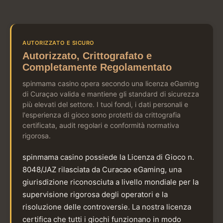
AUTORIZZATO E SICURO
Autorizzato, Crittografato e
Completamente Regolamentato
spinmama casino opera secondo una licenza eGaming
di Curaçao valida e mantiene gli standard di sicurezza
più elevati del settore. I tuoi fondi, i dati personali e
l'esperienza di gioco sono protetti da crittografia
certificata, audit regolari e conformità normativa
rigorosa.
spinmama casino possiede la Licenza di Gioco n.
8048/JAZ rilasciata da Curacao eGaming, una
giurisdizione riconosciuta a livello mondiale per la
supervisione rigorosa degli operatori e la
risoluzione delle controversie. La nostra licenza
certifica che tutti i giochi funzionano in modo