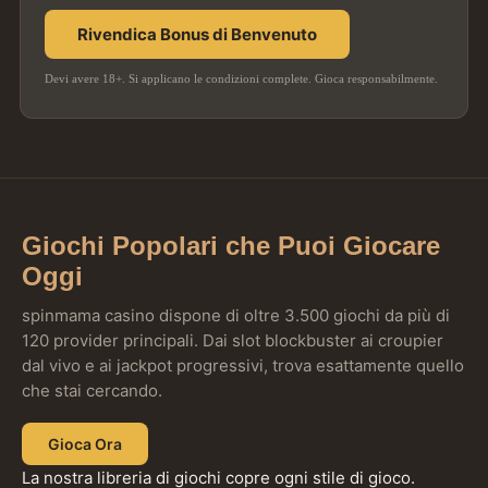
Rivendica Bonus di Benvenuto
Devi avere 18+. Si applicano le condizioni complete. Gioca responsabilmente.
Giochi Popolari che Puoi Giocare
Oggi
spinmama casino dispone di oltre 3.500 giochi da più di
120 provider principali. Dai slot blockbuster ai croupier
dal vivo e ai jackpot progressivi, trova esattamente quello
che stai cercando.
Gioca Ora
La nostra libreria di giochi copre ogni stile di gioco.