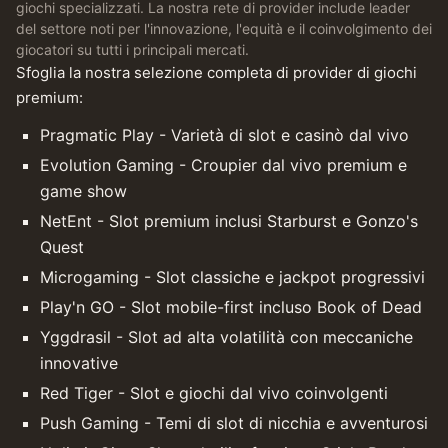
giochi specializzati. La nostra rete di provider include leader
del settore noti per l'innovazione, l'equità e il coinvolgimento dei
giocatori su tutti i principali mercati.
Sfoglia la nostra selezione completa di provider di giochi
premium:
Pragmatic Play - Varietà di slot e casinò dal vivo
Evolution Gaming - Croupier dal vivo premium e
game show
NetEnt - Slot premium inclusi Starburst e Gonzo's
Quest
Microgaming - Slot classiche e jackpot progressivi
Play'n GO - Slot mobile-first incluso Book of Dead
Yggdrasil - Slot ad alta volatilità con meccaniche
innovative
Red Tiger - Slot e giochi dal vivo coinvolgenti
Push Gaming - Temi di slot di nicchia e avventurosi