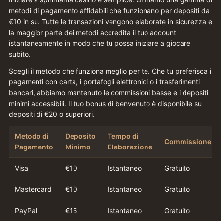
metodi di pagamento affidabili che funzionano per depositi da
€10 in su. Tutte le transazioni vengono elaborate in sicurezza e
la maggior parte dei metodi accredita il tuo account
istantaneamente in modo che tu possa iniziare a giocare
subito.
Scegli il metodo che funziona meglio per te. Che tu preferisca i
pagamenti con carta, i portafogli elettronici o i trasferimenti
bancari, abbiamo mantenuto le commissioni basse e i depositi
minimi accessibili. Il tuo bonus di benvenuto è disponibile su
depositi di €20 o superiori.
Metodo di
Deposito
Tempo di
Commissione
Pagamento
Minimo
Elaborazione
Visa
€10
Istantaneo
Gratuito
Mastercard
€10
Istantaneo
Gratuito
PayPal
€15
Istantaneo
Gratuito