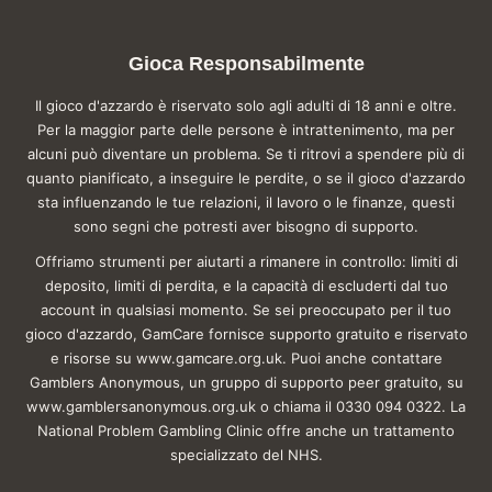
Gioca Responsabilmente
Il gioco d'azzardo è riservato solo agli adulti di 18 anni e oltre.
Per la maggior parte delle persone è intrattenimento, ma per
alcuni può diventare un problema. Se ti ritrovi a spendere più di
quanto pianificato, a inseguire le perdite, o se il gioco d'azzardo
sta influenzando le tue relazioni, il lavoro o le finanze, questi
sono segni che potresti aver bisogno di supporto.
Offriamo strumenti per aiutarti a rimanere in controllo: limiti di
deposito, limiti di perdita, e la capacità di escluderti dal tuo
account in qualsiasi momento. Se sei preoccupato per il tuo
gioco d'azzardo, GamCare fornisce supporto gratuito e riservato
e risorse su www.gamcare.org.uk. Puoi anche contattare
Gamblers Anonymous, un gruppo di supporto peer gratuito, su
www.gamblersanonymous.org.uk o chiama il 0330 094 0322. La
National Problem Gambling Clinic offre anche un trattamento
specializzato del NHS.