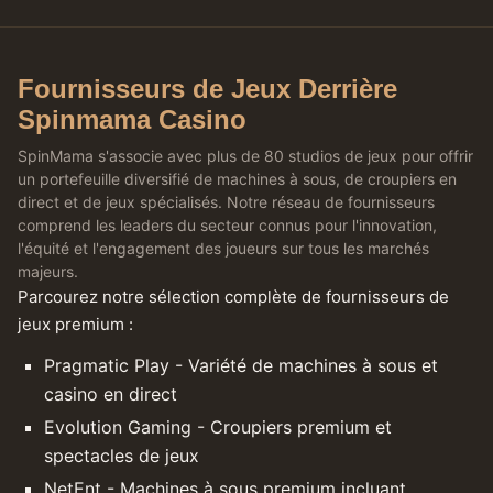
Fournisseurs de Jeux Derrière
Spinmama Casino
SpinMama s'associe avec plus de 80 studios de jeux pour offrir
un portefeuille diversifié de machines à sous, de croupiers en
direct et de jeux spécialisés. Notre réseau de fournisseurs
comprend les leaders du secteur connus pour l'innovation,
l'équité et l'engagement des joueurs sur tous les marchés
majeurs.
Parcourez notre sélection complète de fournisseurs de
jeux premium :
Pragmatic Play - Variété de machines à sous et
casino en direct
Evolution Gaming - Croupiers premium et
spectacles de jeux
NetEnt - Machines à sous premium incluant