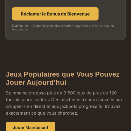
Réclamer le Bonus de Bienvenue
Doit être 18+. Conditions générales complètes applicables. Jouer de manière
responsable.
Jeux Populaires que Vous Pouvez
Jouer Aujourd'hui
Spinmama propose plus de 3 500 jeux de plus de 120
fournisseurs leaders. Des machines à sous à succès aux
croupiers en direct et aux jackpots progressifs, trouvez
exactement ce que vous cherchez.
Jouer Maintenant