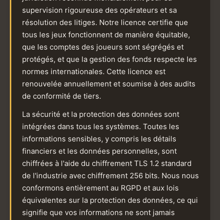
supervision rigoureuse des opérateurs et sa
résolution des litiges. Notre licence certifie que
tous les jeux fonctionnent de manière équitable,
que les comptes des joueurs sont ségrégés et
protégés, et que la gestion des fonds respecte les
normes internationales. Cette licence est
renouvelée annuellement et soumise à des audits
de conformité de tiers.
La sécurité et la protection des données sont
intégrées dans tous les systèmes. Toutes les
informations sensibles, y compris les détails
financiers et les données personnelles, sont
chiffrées à l'aide du chiffrement TLS 1.2 standard
de l'industrie avec chiffrement 256 bits. Nous nous
conformons entièrement au RGPD et aux lois
équivalentes sur la protection des données, ce qui
signifie que vos informations ne sont jamais