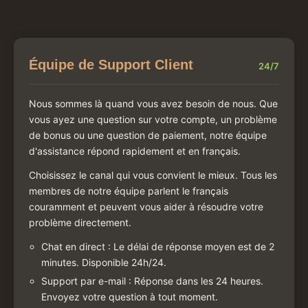
Équipe de Support Client
24/7
Nous sommes là quand vous avez besoin de nous. Que
vous ayez une question sur votre compte, un problème
de bonus ou une question de paiement, notre équipe
d'assistance répond rapidement et en français.
Choisissez le canal qui vous convient le mieux. Tous les
membres de notre équipe parlent le français
couramment et peuvent vous aider à résoudre votre
problème directement.
Chat en direct : Le délai de réponse moyen est de 2
minutes. Disponible 24h/24.
Support par e-mail : Réponse dans les 24 heures.
Envoyez votre question à tout moment.