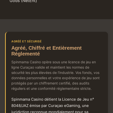
Gods (NetEnt)
AGRÉÉ ET SÉCURISÉ
Agréé, Chiffré et Entièrement
Réglementé
Spinmama Casino opère sous une licence de jeu en
ligne Curaçao valide et maintient les normes de
sécurité les plus élevées de l'industrie. Vos fonds, vos
données personnelles et votre expérience de jeu sont
protégés par un chiffrement certifié, des audits
réguliers et une conformité réglementaire stricte.
Spinmama Casino détient la Licence de Jeu n°
8048/JAZ émise par Curaçao eGaming, une
juridiction reconnue mondialement pour sa