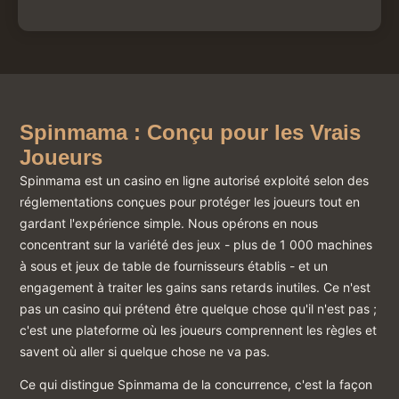
Spinmama : Conçu pour les Vrais
Joueurs
Spinmama est un casino en ligne autorisé exploité selon des
réglementations conçues pour protéger les joueurs tout en
gardant l'expérience simple. Nous opérons en nous
concentrant sur la variété des jeux - plus de 1 000 machines
à sous et jeux de table de fournisseurs établis - et un
engagement à traiter les gains sans retards inutiles. Ce n'est
pas un casino qui prétend être quelque chose qu'il n'est pas ;
c'est une plateforme où les joueurs comprennent les règles et
savent où aller si quelque chose ne va pas.
Ce qui distingue Spinmama de la concurrence, c'est la façon