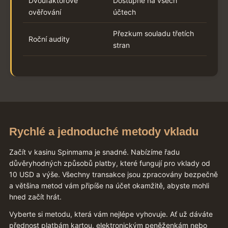
Dvoufaktorové
Dostupné na všech
ověřování
účtech
Přezkum souladu třetích
Roční audity
stran
Rychlé a jednoduché metody vkladu
Začít v kasinu Spinmama je snadné. Nabízíme řadu
důvěryhodných způsobů platby, které fungují pro vklady od
10 USD a výše. Všechny transakce jsou zpracovány bezpečně
a většina metod vám připíše na účet okamžitě, abyste mohli
hned začít hrát.
Vyberte si metodu, která vám nejlépe vyhovuje. Ať už dáváte
přednost platbám kartou, elektronickým peněženkám nebo