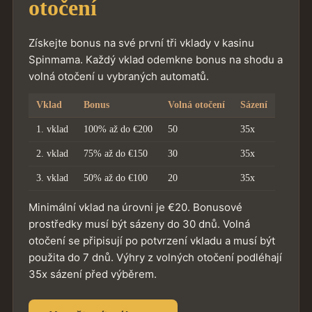
otočení
Získejte bonus na své první tři vklady v kasinu
Spinmama. Každý vklad odemkne bonus na shodu a
volná otočení u vybraných automatů.
Vklad
Bonus
Volná otočení
Sázení
1. vklad
100% až do €200
50
35x
2. vklad
75% až do €150
30
35x
3. vklad
50% až do €100
20
35x
Minimální vklad na úrovni je €20. Bonusové
prostředky musí být sázeny do 30 dnů. Volná
otočení se připisují po potvrzení vkladu a musí být
použita do 7 dnů. Výhry z volných otočení podléhají
35x sázení před výběrem.