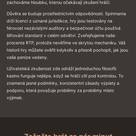
zachováme hloubku, kterou očekávají zkušení hráči.
Důvěra se buduje prostřednictvím odpovědnosti. Spinmama
drží licenci z uznané jurisdikce, hry jsou testovány na
férovost nezávislými auditory a bezpečnost účtu používá
šifrování standard v celém odvětví. Zveřejňujeme naše
procenta RTP, protože nevěříme ve skrytou mechaniku. Váš
historii hry můžete ověřit kdykoliv a přesně pochopit, jak jsou
vaše peníze vedeny.
Uživatelská zkušenost zde odráží jednoduchou filosofii:
kasino funguje nejlépe, když se hráči cítí pod kontrolou. To
znamená jasné podmínky, konzistentní zásady výplaty a
podporu, která považuje problémy za problémy místo
výjimek.