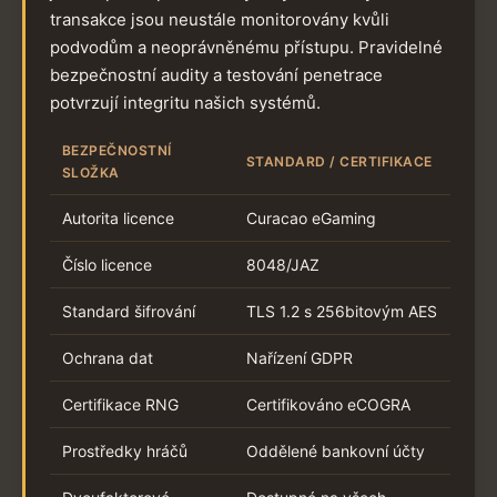
transakce jsou neustále monitorovány kvůli
podvodům a neoprávněnému přístupu. Pravidelné
bezpečnostní audity a testování penetrace
potvrzují integritu našich systémů.
BEZPEČNOSTNÍ
STANDARD / CERTIFIKACE
SLOŽKA
Autorita licence
Curacao eGaming
Číslo licence
8048/JAZ
Standard šifrování
TLS 1.2 s 256bitovým AES
Ochrana dat
Nařízení GDPR
Certifikace RNG
Certifikováno eCOGRA
Prostředky hráčů
Oddělené bankovní účty