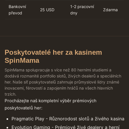
Bankovní
1-2 pracovní
25 USD
Zdarma
převod
dny
Poskytovatelé her za kasinem
SpinMama
SpinMama spolupracuje s více než 80 herními studiemi a
dodává rozmanité portfolio slotů, živých dealerů a speciálních
her. Naše síť poskytovatelů zahrnuje průmyslové lídry známé
inovacemi, férovostí a zapojením hráčů na všech hlavních
trzích.
Procházejte naš kompletní výběr prémiových
poskytovatelů her:
Pragmatic Play - Různorodost slotů a živého kasina
Evolution Gaming - Prémiové živé dealery a herní