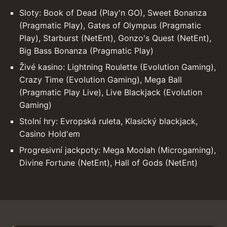
Sloty: Book of Dead (Play'n GO), Sweet Bonanza
(Pragmatic Play), Gates of Olympus (Pragmatic
Play), Starburst (NetEnt), Gonzo's Quest (NetEnt),
Big Bass Bonanza (Pragmatic Play)
Živé kasino: Lightning Roulette (Evolution Gaming),
Crazy Time (Evolution Gaming), Mega Ball
(Pragmatic Play Live), Live Blackjack (Evolution
Gaming)
Stolní hry: Evropská ruleta, Klasický blackjack,
Casino Hold'em
Progresivní jackpoty: Mega Moolah (Microgaming),
Divine Fortune (NetEnt), Hall of Gods (NetEnt)