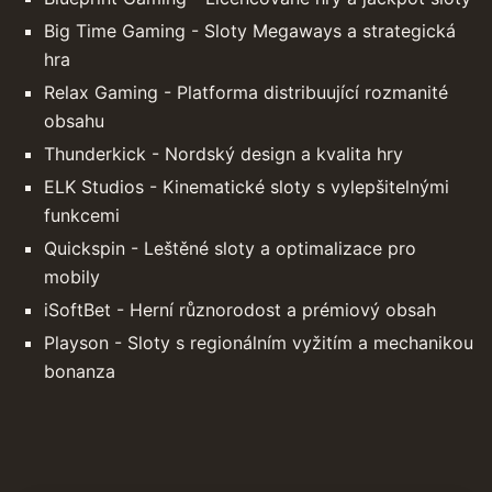
Big Time Gaming - Sloty Megaways a strategická
hra
Relax Gaming - Platforma distribuující rozmanité
obsahu
Thunderkick - Nordský design a kvalita hry
ELK Studios - Kinematické sloty s vylepšitelnými
funkcemi
Quickspin - Leštěné sloty a optimalizace pro
mobily
iSoftBet - Herní různorodost a prémiový obsah
Playson - Sloty s regionálním vyžitím a mechanikou
bonanza