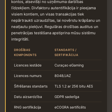
kontos, atsevišķi no uzņēmuma darbības
līdzekļiem. Divfaktoru autentifikācija ir pieejama
visiem kontiem, un visas transakcijas tiek
nepārtraukti uzraudzītas, lai novērstu krāpšanu un
neatļautu piekļuvi. Regulāras drošības auditus un
penetrācijas testēšana apstiprina mūsu sistēmu
integritāti.
DROŠĪBAS
STANDARTS /
KOMPONENTS
SERTIFIKĀCIJA
Licences iestāde
Curaçao eGaming
Licences numurs
8048/JAZ
Šifrēšanas standarts
TLS 1.2 ar 256 bitu AES
Datu aizsardzība
GDPR saderīga
RNG sertifikācija
eCOGRA sertificēts