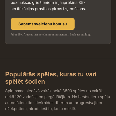
bezmaksas griežieniem ir jāaprēķina 35x
sertifikācijas prasības pirms izņemšanas.
Saņemt sveicienu bonusu
Jābūt 18+. Attiecas visi noteikumi un nosacījumi. Spēlējiet atbildīgi.
Populārās spēles, kuras tu vari
spēlēt šodien
Spinmama piedāvā vairāk nekā 3500 spēles no vairāk
nekā 120 vadošajiem piegādātājiem. No bestselleru spēļu
automātiem līdz tiešraides dīlerim un progresīvajiem
džekpotiem, atrod tieši to, ko tu meklē.