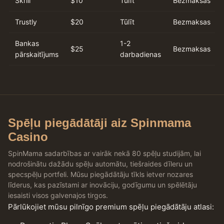
Skrill
$10
Tūlīt
Bezmaksas
Trustly
$20
Tūlīt
Bezmaksas
Bankas
1-2
$25
Bezmaksas
pārskaitījums
darbadienas
Spēļu piegādātāji aiz Spinmama
Casino
SpinMama sadarbības ar vairāk nekā 80 spēļu studijām, lai
nodrošinātu dažādu spēļu automātu, tiešraides dīleru un
specspēļu portfeli. Mūsu piegādātāju tīkls ietver nozares
līderus, kas pazīstami ar inovāciju, godīgumu un spēlētāju
iesaisti visos galvenajos tirgos.
Pārlūkojiet mūsu pilnīgo premium spēļu piegādātāju atlasi: