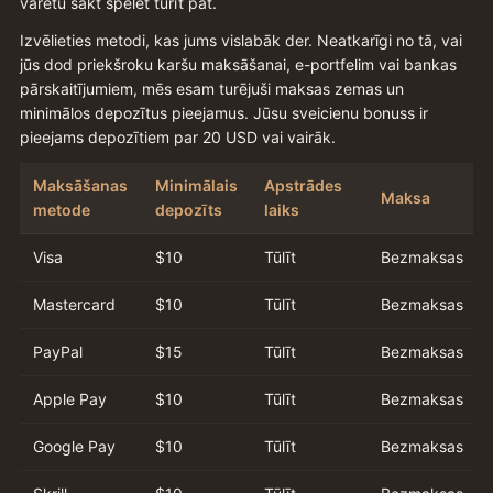
varētu sākt spēlēt tūrīt pat.
Izvēlieties metodi, kas jums vislabāk der. Neatkarīgi no tā, vai
jūs dod priekšroku karšu maksāšanai, e-portfelim vai bankas
pārskaitījumiem, mēs esam turējuši maksas zemas un
minimālos depozītus pieejamus. Jūsu sveicienu bonuss ir
pieejams depozītiem par 20 USD vai vairāk.
Maksāšanas
Minimālais
Apstrādes
Maksa
metode
depozīts
laiks
Visa
$10
Tūlīt
Bezmaksas
Mastercard
$10
Tūlīt
Bezmaksas
PayPal
$15
Tūlīt
Bezmaksas
Apple Pay
$10
Tūlīt
Bezmaksas
Google Pay
$10
Tūlīt
Bezmaksas