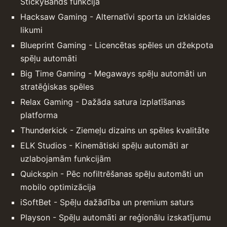
StickyBands funkcija
Hacksaw Gaming - Alternatīvi sporta un izklaides
likumi
Blueprint Gaming - Licencētas spēles un džekpota
spēļu automāti
Big Time Gaming - Megaways spēļu automāti un
stratēģiskas spēles
Relax Gaming - Dažāda satura izplatīšanas
platforma
Thunderkick - Ziemeļu dizains un spēles kvalitāte
ELK Studios - Kinemātiski spēļu automāti ar
uzlabojamām funkcijām
Quickspin - Pēc nofiltrēšanas spēļu automāti un
mobilo optimizācija
iSoftBet - Spēļu dažādība un premium saturs
Playson - Spēļu automāti ar reģionālu izskatījumu