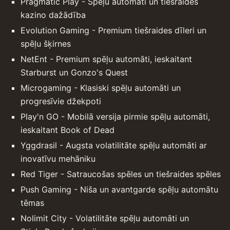
Pragmatic Play - Spēļu automāti un tiešraides
kazino dažādība
Evolution Gaming - Premium tiešraides dīleri un
spēļu šķirnes
NetEnt - Premium spēļu automāti, ieskaitant
Starburst un Gonzo's Quest
Microgaming - Klasiski spēļu automāti un
progresīvie džekpoti
Play'n GO - Mobilā versija pirmie spēļu automāti,
ieskaitant Book of Dead
Yggdrasil - Augsta volatilitāte spēļu automāti ar
inovatīvu mehāniku
Red Tiger - Satraucošas spēles un tiešraides spēles
Push Gaming - Niša un avantgarde spēļu automātu
tēmas
Nolimit City - Volatilitāte spēļu automāti un