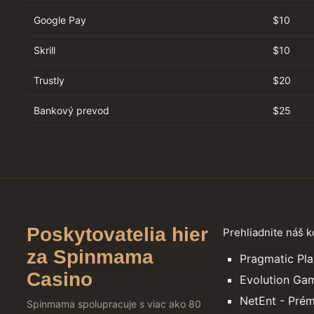
Google Pay
$10
Skrill
$10
Trustly
$20
Bankový prevod
$25
Poskytovatelia hier
Prehliadnite náš 
za Spinmama
Pragmatic Pla
Casino
Evolution Ga
NetEnt - Prém
Spinmama spolupracuje s viac ako 80