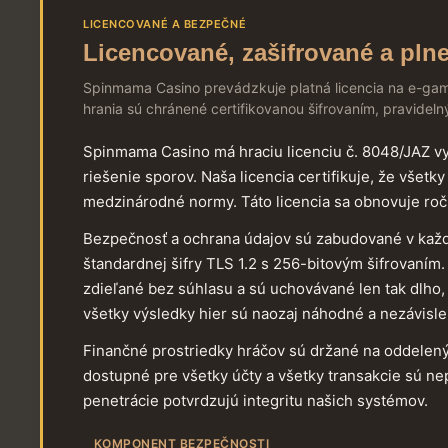
LICENCOVANÉ A BEZPEČNÉ
Licencované, zašifrované a pln
Spinmama Casino prevádzkuje platná licencia na e-gami
hrania sú chránené certifikovanou šifrovaním, pravidel
Spinmama Casino má hraciu licenciu č. 8048/JAZ v
riešenie sporov. Naša licencia certifikuje, že všet
medzinárodné normy. Táto licencia sa obnovuje ročn
Bezpečnosť a ochrana údajov sú zabudované v každ
štandardnej šifry TLS 1.2 s 256-bitovým šifrovaní
zdieľané bez súhlasu a sú uchovávané len tak dlho,
všetky výsledky hier sú naozaj náhodné a nezávisl
Finančné prostriedky hráčov sú držané na oddelený
dostupné pre všetky účty a všetky transakcie sú n
penetrácie potvrdzujú integritu našich systémov.
KOMPONENT BEZPEČNOSTI