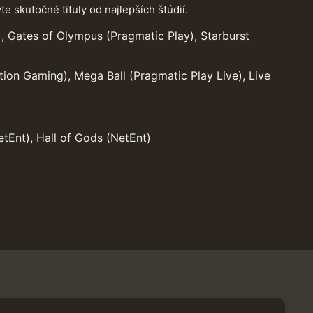
te skutočné tituly od najlepších štúdií.
 Gates of Olympus (Pragmatic Play), Starburst
tion Gaming), Mega Ball (Pragmatic Play Live), Live
tEnt), Hall of Gods (NetEnt)