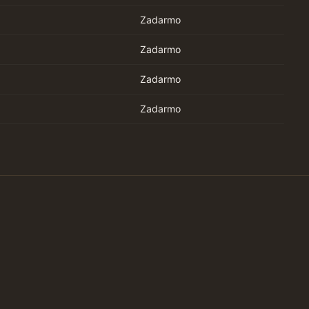
Zadarmo
Zadarmo
Zadarmo
Zadarmo