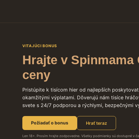
VITAJÚCI BONUS
Hrajte v Spinmama 
ceny
Pristúpite k tisícom hier od najlepších poskytovat
okamžitými výplatami. Dôverujú nám tisíce hráč
svete s 24/7 podporou a rýchlymi, bezpečnými v
Požiadať o bonus
Hrať teraz
Len 18+. Prosím hrajte zodpovedne. Všetky podmienky sú dostupné v čas