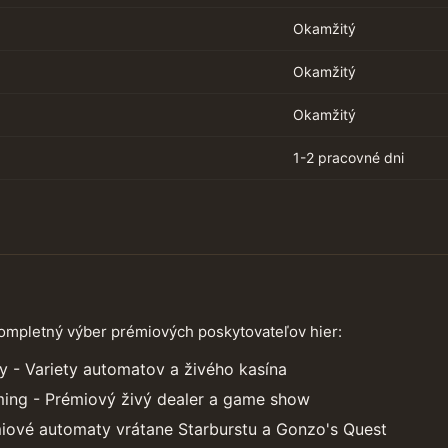
Okamžitý
Okamžitý
Okamžitý
1-2 pracovné dni
kompletný výber prémiových poskytovateľov hier:
y - Variety automatov a živého kasína
ming - Prémiový živý dealer a game show
iové automaty vrátane Starburstu a Gonzo's Quest