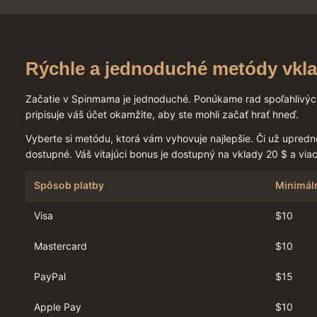
Rýchle a jednoduché metódy vkl
Začatie v Spinmama je jednoduché. Ponúkame rad spoľahlivých
pripisuje váš účet okamžite, aby ste mohli začať hrať hneď.
Vyberte si metódu, ktorá vám vyhovuje najlepšie. Či už upre
dostupné. Váš vitajúci bonus je dostupný na vklady 20 $ a viac
Spôsob platby
Minimál
Visa
$10
Mastercard
$10
PayPal
$15
Apple Pay
$10