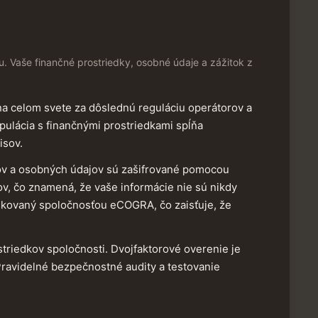
. Vaše finančné prostriedky, osobné údaje a zážitok z
a celom svete za dôslednú reguláciu operátorov a
ipulácia s finančnými prostriedkami spĺňa
isov.
jov a osobných údajov sú zašifrované pomocou
v, čo znamená, že vaše informácie nie sú nikdy
fikovaný spoločnosťou eCOGRA, čo zaisťuje, že
riedkov spoločnosti. Dvojfaktorové overenie je
Pravidelné bezpečnostné audity a testovanie